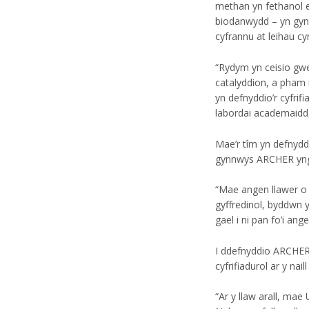
methan yn fethanol e
biodanwydd – yn gynh
cyfrannu at leihau 
“Rydym yn ceisio gwe
catalyddion, a pham
yn defnyddio’r cyfri
labordai academaidd,
Mae’r tîm yn defnydd
gynnwys ARCHER yng
“Mae angen llawer o
gyffredinol, byddwn y
gael i ni pan fo’i an
I ddefnyddio ARCHER
cyfrifiadurol ar y naill 
“Ar y llaw arall, ma