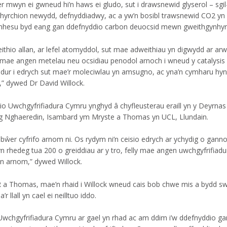
r mwyn ei gwneud hi’n haws ei gludo, sut i drawsnewid glyserol – sgi
yrchion newydd, defnyddiadwy, ac a yw’n bosibl trawsnewid CO2 yn fe
cynhesu byd eang gan ddefnyddio carbon deuocsid mewn gweithgynhyr
ithio allan, ar lefel atomyddol, sut mae adweithiau yn digwydd ar a
 mae angen metelau neu ocsidiau penodol arnoch i wneud y catalysis
fiadur i edrych sut mae’r moleciwlau yn amsugno, ac yna’n cymharu hyn
” dywed Dr David Willock.
io Uwchgyfrifiadura Cymru ynghyd â chyfleusterau eraill yn y Deyrnas
 Nghaeredin, Isambard ym Mryste a Thomas yn UCL, Llundain.
 b
ŵ
er cyfrifo arnom ni. Os rydym ni’n ceisio edrych ar ychydig o gan
n rhedeg tua 200 o greiddiau ar y tro, felly mae angen uwchgyfrifiadu
gen arnom,” dywed Willock.
 a Thomas, mae’n rhaid i Willock wneud cais bob chwe mis a bydd 
a’r llall yn cael ei neilltuo iddo.
e Uwchgyfrifiadura Cymru ar gael yn rhad ac am ddim i’w ddefnyddio ga