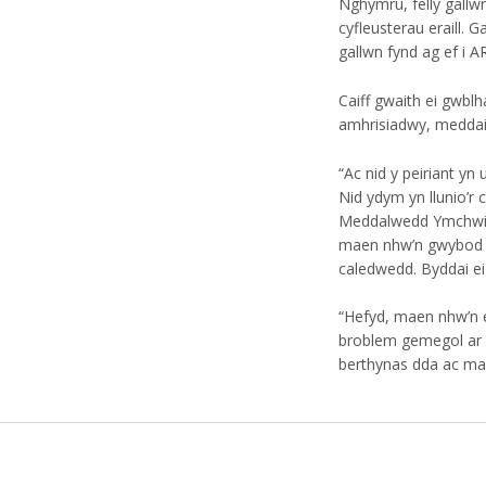
Nghymru, felly gallwn
cyfleusterau eraill. 
gallwn fynd ag ef i 
Caiff gwaith ei gwb
amhrisiadwy, meddai
“Ac nid y peiriant yn
Nid ydym yn llunio’r c
Meddalwedd Ymchwil U
maen nhw’n gwybod am
caledwedd. Byddai ei
“Hefyd, maen nhw’n ei
broblem gemegol ar y
berthynas dda ac mae
Skip back to main navigation
Llywio cofnod