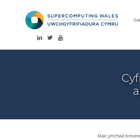
Uwchgyfrifiadura Cymru
Gar
CYFLEUSTER YMCHWIL UWCHGYFRIFIADURA I GYMRU
LinkedIn
Twitter
YouTube
Cyf
a
Mae ymchwil bresenn