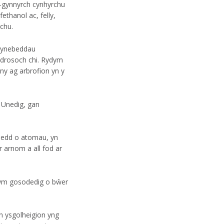
l-gynnyrch cynhyrchu
thanol ac, felly,
chu.
rwynebeddau
 drosoch chi. Rydym
ny ag arbrofion yn y
 Unedig, gan
noedd o atomau, yn
r arnom a all fod ar
swm gosodedig o b
ŵ
er
n ysgolheigion yng