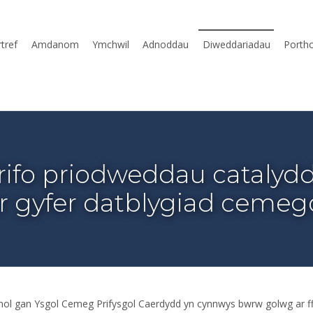
tref
Amdanom
Ymchwil
Adnoddau
Diweddariadau
Porth
rifo priodweddau catalyd
r gyfer datblygiad cemeg
ol gan Ysgol Cemeg Prifysgol Caerdydd yn cynnwys bwrw golwg ar ff