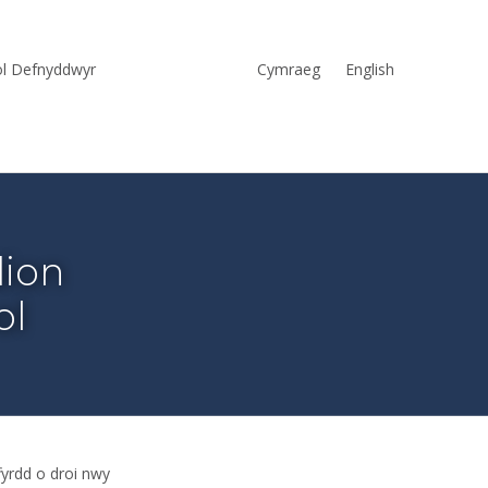
ol Defnyddwyr
Cymraeg
English
dion
ol
yrdd o droi nwy