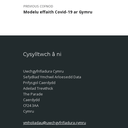
PREVIOUS COFNOD
Modelu effaith Covid-19 ar Gymru
Cysylltwch â ni
Uwchgyfrifiadura Cymru
Sefydliad Ymchwil Arloesedd Data
Prifysgol Caerdydd
Adeilad Trevithick
The Parade
Caerdydd
CF24 3AA
Cymru
ymholiadau@uwchgyfrifiadura.cymru