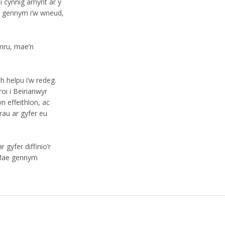
i cynnig arnynt ar y
wn gennym i’w wneud,
mru, mae’n
h helpu i’w redeg.
roi i Beirianwyr
n effeithlon, ac
rau ar gyfer eu
gyfer diffinio’r
. Mae gennym