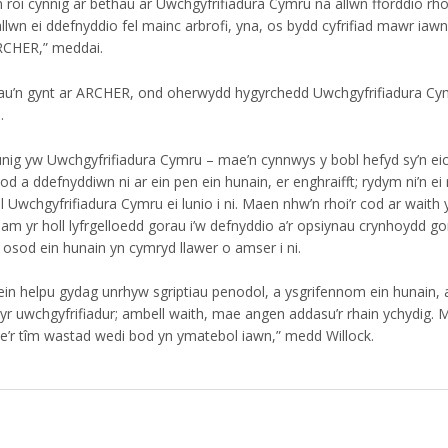
 roi cynnig ar bethau ar Uwchgyfrifiadura Cymru na allwn fforddio rho
Gallwn ei ddefnyddio fel mainc arbrofi, yna, os bydd cyfrifiad mawr ia
ARCHER,” meddai.
lhau’n gynt ar ARCHER, ond oherwydd hygyrchedd Uwchgyfrifiadura Cy
.
 unig yw Uwchgyfrifiadura Cymru – mae’n cynnwys y bobl hefyd sy’n eic
od a ddefnyddiwn ni ar ein pen ein hunain, er enghraifft; rydym ni’n ei 
wchgyfrifiadura Cymru ei lunio i ni. Maen nhw’n rhoi’r cod ar waith y
 yr holl lyfrgelloedd gorau i’w defnyddio a’r opsiynau crynhoydd go
 osod ein hunain yn cymryd llawer o amser i ni.
n helpu gydag unrhyw sgriptiau penodol, a ysgrifennom ein hunain, ar 
r uwchgyfrifiadur; ambell waith, mae angen addasu’r rhain ychydig
’r tîm wastad wedi bod yn ymatebol iawn,” medd Willock.