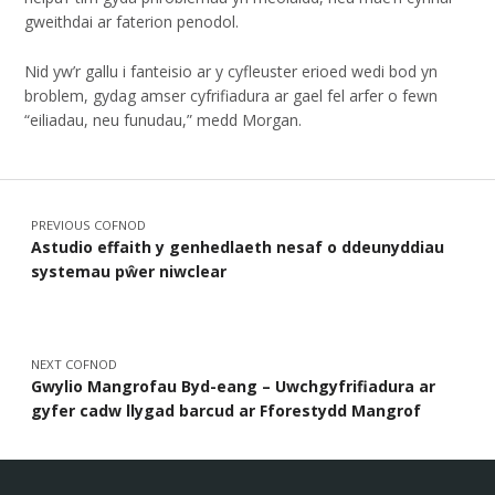
gweithdai ar faterion penodol.
Nid yw’r gallu i fanteisio ar y cyfleuster erioed wedi bod yn
broblem, gydag amser cyfrifiadura ar gael fel arfer o fewn
“eiliadau, neu funudau,” medd Morgan.
Skip back to main navigation
Llywio cofnod
PREVIOUS COFNOD
Astudio effaith y genhedlaeth nesaf o ddeunyddiau
systemau pŵer niwclear
NEXT COFNOD
Gwylio Mangrofau Byd-eang – Uwchgyfrifiadura ar
gyfer cadw llygad barcud ar Fforestydd Mangrof