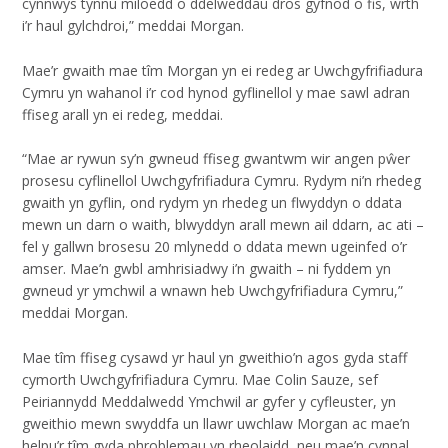
cynnwys tynnu miloedd o ddelweddau dros gyfnod o fis, wrth
i’r haul gylchdroi,” meddai Morgan.
Mae’r gwaith mae tîm Morgan yn ei redeg ar Uwchgyfrifiadura
Cymru yn wahanol i’r cod hynod gyflinellol y mae sawl adran
ffiseg arall yn ei redeg, meddai.
“Mae ar rywun sy’n gwneud ffiseg gwantwm wir angen p
ŵ
er
prosesu cyflinellol Uwchgyfrifiadura Cymru. Rydym ni’n rhedeg
gwaith yn gyflin, ond rydym yn rhedeg un flwyddyn o ddata
mewn un darn o waith, blwyddyn arall mewn ail ddarn, ac ati –
fel y gallwn brosesu 20 mlynedd o ddata mewn ugeinfed o’r
amser. Mae’n gwbl amhrisiadwy i’n gwaith – ni fyddem yn
gwneud yr ymchwil a wnawn heb Uwchgyfrifiadura Cymru,”
meddai Morgan.
Mae tîm ffiseg cysawd yr haul yn gweithio’n agos gyda staff
cymorth Uwchgyfrifiadura Cymru. Mae Colin Sauze, sef
Peiriannydd Meddalwedd Ymchwil ar gyfer y cyfleuster, yn
gweithio mewn swyddfa un llawr uwchlaw Morgan ac mae’n
helpu’r tîm gyda phroblemau yn rheolaidd, neu mae’n cynnal