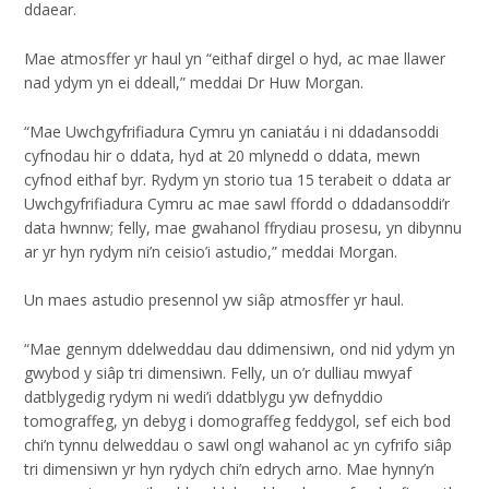
ddaear.
Mae atmosffer yr haul yn “eithaf dirgel o hyd, ac mae llawer
nad ydym yn ei ddeall,” meddai Dr Huw Morgan.
“Mae Uwchgyfrifiadura Cymru yn caniatáu i ni ddadansoddi
cyfnodau hir o ddata, hyd at 20 mlynedd o ddata, mewn
cyfnod eithaf byr. Rydym yn storio tua 15 terabeit o ddata ar
Uwchgyfrifiadura Cymru ac mae sawl ffordd o ddadansoddi’r
data hwnnw; felly, mae gwahanol ffrydiau prosesu, yn dibynnu
ar yr hyn rydym ni’n ceisio’i astudio,” meddai Morgan.
Un maes astudio presennol yw siâp atmosffer yr haul.
“Mae gennym ddelweddau dau ddimensiwn, ond nid ydym yn
gwybod y siâp tri dimensiwn. Felly, un o’r dulliau mwyaf
datblygedig rydym ni wedi’i ddatblygu yw defnyddio
tomograffeg, yn debyg i domograffeg feddygol, sef eich bod
chi’n tynnu delweddau o sawl ongl wahanol ac yn cyfrifo siâp
tri dimensiwn yr hyn rydych chi’n edrych arno. Mae hynny’n