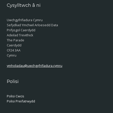
Cysylltwch â ni
Uwchgyfrifiadura Cymru
Sefydliad Ymchwil Arloesedd Data
Prifysgol Caerdydd
Adeilad Trevithick
The Parade
Caerdydd
CF24 3AA
Cymru
ymholiadau@uwchgyfrifiadura.cymru
Polisi
Polisi Cwcis
Polisi Preifatrwydd