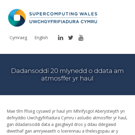
Uwchgyfrifiadura Cymru
CYFLEUSTER YMCHWIL UWCHGYFRIFIADURA I GYMRU
LinkedIn
Twitter
YouTube
Cymraeg
English
Dadansoddi 20 mlynedd o ddata am
atmosffer yr haul
Mae tîm ffiseg cysawd yr haul ym Mhrifysgol Aberystwyth yn
defnyddio Uwchgyfrifiadura Cymru i astudio atmosffer yr haul,
gan ddadansoddi data a gasglwyd dros y ddau ddegawd
diwethaf gan amrywiaeth o loerennau a thelesgopau ar y